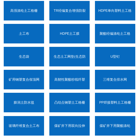
高强涤纶土工格栅
TR经编复合增强防裂
HDPE单向塑料土工格
土工布
HDPE土工膜
聚酯经编涤纶土工格
生态袋
生态土工网垫(生态防
U型钉
矿用钢塑复合假顶网
高韧性聚酯纱线纤塑
三维复合排水网
膨润土防水毯
凸结点钢塑土工格栅
PP焊接塑料土工格栅
1
2
3
玻璃纤维复合土工布
煤矿井下用双向拉伸
煤矿井下用聚酯涤纶