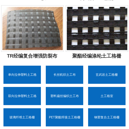
服务电话：
13884757577
服务电话：
13884757577
TR经编复合增强防裂布
聚酯经编涤纶土工格栅
服务电话：
13884757577
服务电话：
13884757577
单向拉伸塑料土工格
长丝机织土工布
玄武岩土工格栅
双向拉伸塑料土工格
塑料扁丝编织土工布
土工格室
玻璃纤维土工格栅
PET聚酯焊接土工格栅
钢塑复合土工格栅