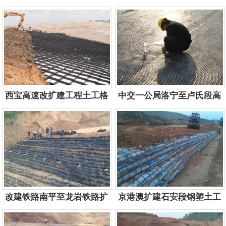
服务电话：
13884757577
格栅施工
服务电话：
13884757577
西宝高速改扩建工程土工格
中交一公局洛宁至卢氏段高
室施工现场
速公路施工
服务电话：
13884757577
服务电话：
13884757577
改建铁路南平至龙岩铁路扩
京港澳扩建石安段钢塑土工
能工程项目
格栅应用