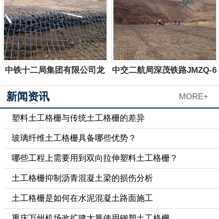
服务电话：
13884757577
服务电话：
13884757577
中铁十二局集团有限公司龙
中交二航局深茂铁路JMZQ-6
岩夏蓉高速公路
标工程项目部
新闻资讯
MORE+
服务电话：
13884757577
服务电话：
13884757577
塑料土工格栅与传统土工格栅的差异
玻璃纤维土工格栅具备哪些优势？
哪些工程上需要用到双向拉伸塑料土工格栅？
土工格栅抑制沥青混凝土梁的损伤分析
土工格栅是如何在水泥混凝土路面施工
重庆万州机场改扩建大量使用钢塑土工格栅