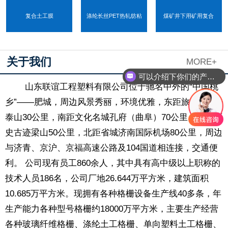
复合土工膜
涤纶长丝PET热轧纺粘
煤矿井下用矿用复合
可以介绍下你们的产品么
关于我们
MORE+
你们是怎么收费的呢
山东联谊工程塑料有限公司位于驰名中外的“中国桃
乡”——肥城，周边风景秀丽，环境优雅，东距旅游胜地
泰山30公里，南距文化名城孔府（曲阜）70公里，西距历
史古迹梁山50公里，北距省城济南国际机场80公里，周边
与济青、京沪、京福高速公路及104国道相连接，交通便
利。 公司现有员工860余人，其中具有高中级以上职称的
技术人员186名，公司厂地26.644万平方米，建筑面积
10.685万平方米。现拥有各种格栅设备生产线40多条，年
生产能力各种型号格栅约18000万平方米，主要生产经营
各种玻璃纤维格栅、涤纶土工格栅、单向塑料土工格栅、